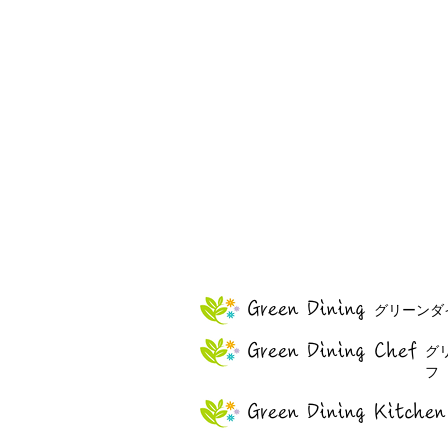
Green Dining
グリーンダ
Green Dining
Chef
グ
フ
Green Dining
Kitchen