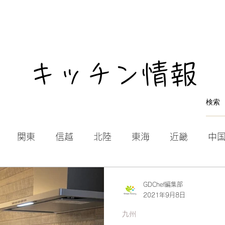
キッチン情報
関東
信越
北陸
東海
近畿
中
GDChef編集部
2021年9月8日
九州