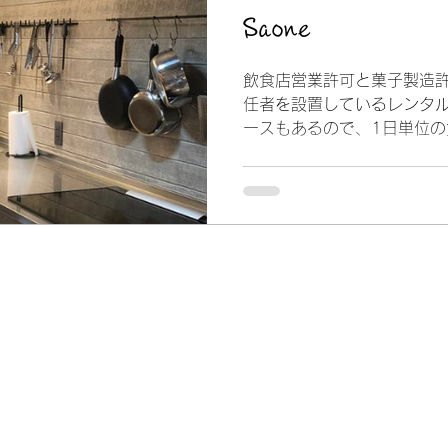
Saone
飲食店営業許可と菓子製造
任者を設置しているレンタ
ースもあるので、1日単位
食品製造、また料理教室と
す。