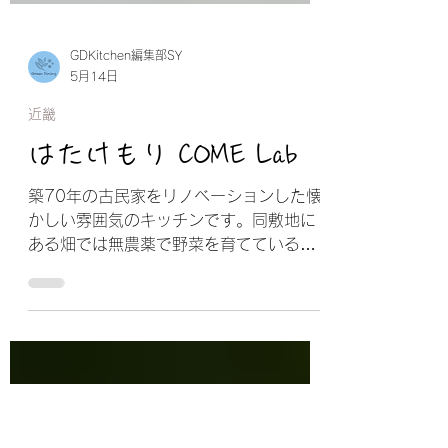
GDKitchen編集部SY
5月14日
近畿
はたけもり COME Lab
築70年の古民家をリノベーションした懐
かしい雰囲気のキッチンです。同敷地に
ある畑では無農薬で野菜を育てているの
で、季節に応じて採れたて野菜の提供も
可能です。 カフェ営業実績があるので什
器や食器の利用が可能、週イチ・月イチ
などの利用料金プランで気軽にスタート