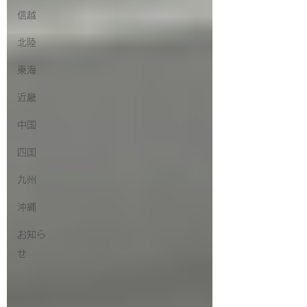
信越
北陸
東海
近畿
中国
四国
九州
沖縄
お知ら
せ