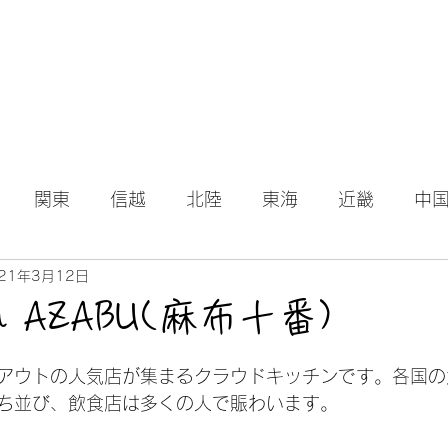
関東
信越
北陸
東海
近畿
中
21年3月12日
en AZABU(麻布十番)
日
アウトの人気店が集まるクラウドキッチンです。各国の
ち並び、飲食店は多くの人で賑わいます。