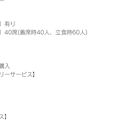
】有り
40席(着席時40人、立食時60人)
購入
リーサービス】
ス】