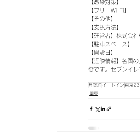
【感染対策】
【フリーWi-Fi】
【その他】
【支払方法】
【運営者】株式会社W
【駐車スペース】
【開設日】
【近隣情報】各国の
街です。セブンイレ
月契約
イートイン
東京2
関東