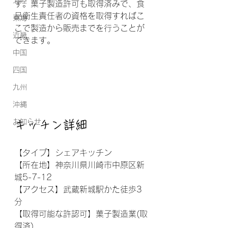
北陸
す。菓子製造許可も取得済みで、食
品衛生責任者の資格を取得すればこ
東海
こで製造から販売までを行うことが
近畿
できます。
中国
四国
九州
沖縄
お知らせ
キッチン詳細
【タイプ】シェアキッチン
【所在地】神奈川県川崎市中原区新
城5-7-12
【アクセス】武蔵新城駅かた徒歩3
分
【取得可能な許認可】菓子製造業(取
得済)