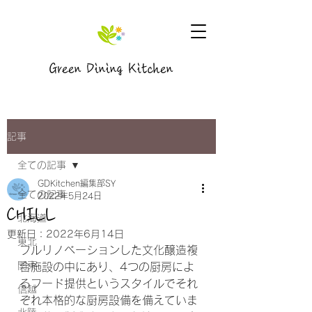
Green Dining Kitchen
記事
全ての記事
GDKitchen編集部SY
全ての記事
2022年5月24日
CHILL
北海道
更新日：
2022年6月14日
東北
フルリノベーションした文化醸造複
関東
合施設の中にあり、4つの厨房によ
るフード提供というスタイルでそれ
信越
ぞれ本格的な厨房設備を備えていま