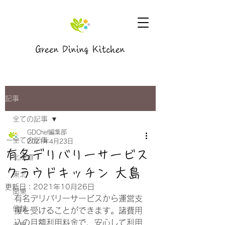
Green Dining Kitchen
記事
全ての記事
GDChef編集部
全ての記事
2021年4月23日
有名デリバリーサービス
北海道
クラウドキッチン 大島
東北
更新日：
2021年10月26日
関東
有名デリバリーサービスから運営支
信越
援を受けることができます。諸費用
込の月額利用料金で、安心して利用