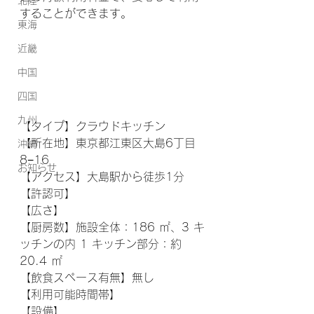
北陸
することができます。
東海
近畿
中国
四国
九州
【タイプ】クラウドキッチン
【所在地】東京都江東区大島6丁目
沖縄
8−16
お知らせ
【アクセス】大島駅から徒歩1分
【許認可】
【広さ】
【厨房数】施設全体：186 ㎡、3 キ
ッチンの内 1 キッチン部分：約 
20.4 ㎡
【飲食スペース有無】無し
【利用可能時間帯】
【設備】