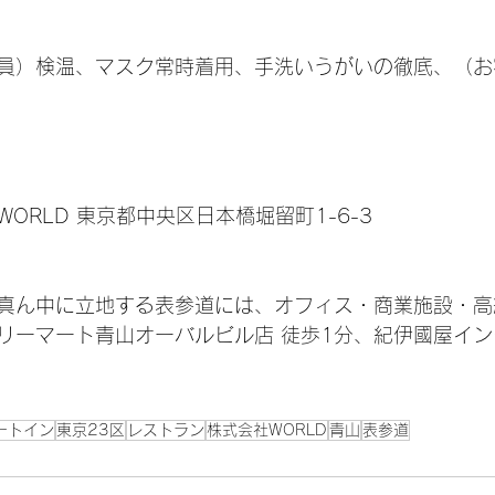
員）検温、マスク常時着用、手洗いうがいの徹底、（お
ORLD 東京都中央区日本橋堀留町1-6-3
真ん中に立地する表参道には、オフィス・商業施設・高
リーマート青山オーバルビル店 徒歩1分、紀伊國屋イ
ートイン
東京23区
レストラン
株式会社WORLD
青山
表参道