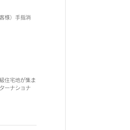
客様）手指消
級住宅地が集ま
ンターナショナ