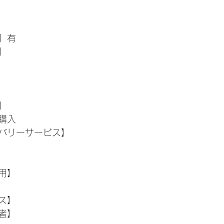
】有
】
】
購入
バリーサービス】
用】
ス】
者】