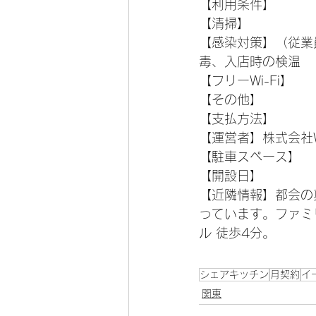
【利用条件】
【清掃】
【感染対策】（従業
毒、入店時の検温
【フリーWi-Fi】
【その他】
【支払方法】
【運営者】株式会社W
【駐車スペース】
【開設日】
【近隣情報】都会の
っています。ファミ
ル 徒歩4分。
シェアキッチン
月契約
イ
関東