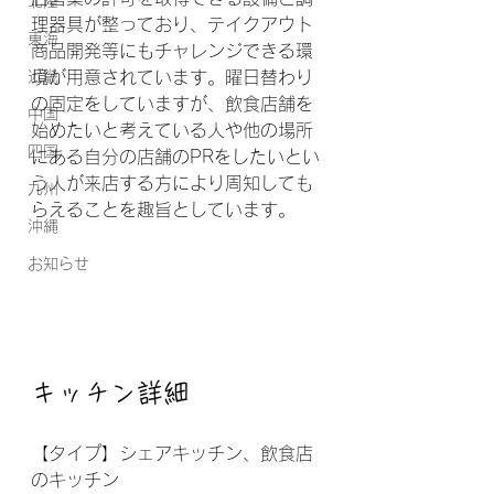
北陸
理器具が整っており、テイクアウト
東海
商品開発等にもチャレンジできる環
近畿
境が用意されています。曜日替わり
の固定をしていますが、飲食店舗を
中国
始めたいと考えている人や他の場所
四国
にある自分の店舗のPRをしたいとい
う人が来店する方により周知しても
九州
らえることを趣旨としています。
沖縄
お知らせ
キッチン詳細
【タイプ】シェアキッチン、飲食店
のキッチン