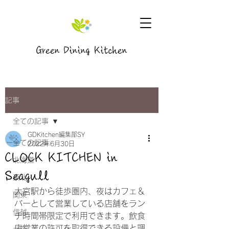
Green Dining Kitchen
記事
全ての記事
GDKitchen編集部SY
全ての記事
2022年6月30日
CLOCK KITCHEN in
北海道
Seagull
東北
大宮駅から徒歩圏内、夜はカフェ＆
関東
バーとして営業している店舗をラン
信越
チ時間帯限定で利用できます。飲食
店営業の許可を取得できる設備と調