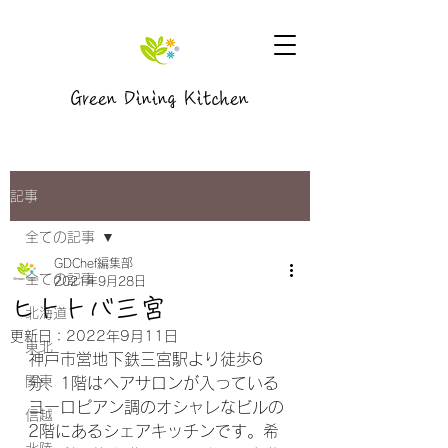
Green Dining Kitchen
記事
全ての記事
GDChef編集部
全ての記事
2021年9月28日
ヒトトバ三宮
北海道
更新日：
2022年9月11日
東北
神戸市営地下鉄三宮駅より徒歩6
関東
分、1階はヘアサロンが入っている
ヨーロピアン調のオシャレなビルの
信越
2階にあるシェアキッチンです。希