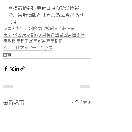
＊掲載情報は更新日時点での情報
で、最新情報とは異なる場合があり
ます
シェアキッチン
飲食店営業
菓子製造業
東京23区
東京都
6ヶ月契約
豊島区
高田馬場
面影橋
早稲田
雑司が谷
西早稲田
株式会社アイビーリンクス
関東
すべて表示
最新記事