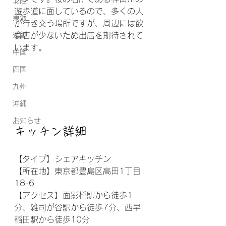
北陸
遊歩道に面しているので、多くの人
東海
が行き交う場所ですが、周辺には飲
近畿
食店が少ないため出店を期待されて
います。
中国
四国
九州
沖縄
お知らせ
キッチン詳細
【
タイプ】シェアキッチン
【所在地】東京都豊島区高田1丁目
18-6
【アクセス】面影橋駅から徒歩1
分、雑司が谷駅から徒歩7分、西早
稲田駅から徒歩10分