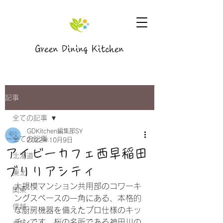
Green Dining Kitchen
記事
全ての記事
GDKitchen編集部SY
全ての記事
2022年10月9日
アイビーカフェ西早稲田
北海道
ブリリアシティ
東北
大規模マンション共用部のコワーキ
関東
ングスペースの一角にある、本格的
信越
な厨房機器を備えたプロ仕様のキッ
チンです。桜の名所である神田川の