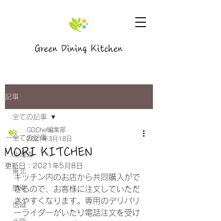
Green Dining Kitchen
記事
全ての記事
GDChef編集部
全ての記事
2021年3月18日
MORI KITCHEN
北海道
更新日：
2021年5月8日
東北
キッチン内のお店から共同購入がで
関東
きるので、お客様に注文していただ
きやすくなります。専用のデリバリ
信越
ーライダーがいたり電話注文を受け