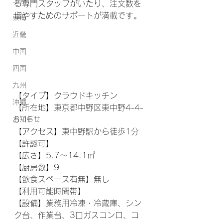
北陸
る専門スタッフがいたり、注文数を
増やすためのサポートが満載です。
東海
近畿
中国
四国
九州
【タイプ】クラウドキッチン
沖縄
【所在地】東京都中野区東中野4-4-
お知らせ
5 1F
【アクセス】東中野駅から徒歩1分
【許認可】
【広さ】5.7〜14.1㎡
【厨房数】9
【飲食スペース有無】無し
【利用可能時間帯】
【設備】業務用冷凍・冷蔵庫、シン
ク台、作業台、3口ガスコンロ、コ