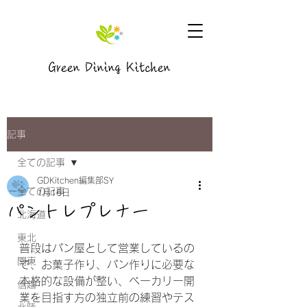
Green Dining Kitchen
記事
全ての記事
GDKitchen編集部SY
全ての記事
1月16日
パントレプレナー
北海道
東北
普段はパン屋として営業しているの
関東
で、お菓子作り、パン作りに必要な
本格的な設備が整い、ベーカリー開
信越
業を目指す方の独立前の練習やテス