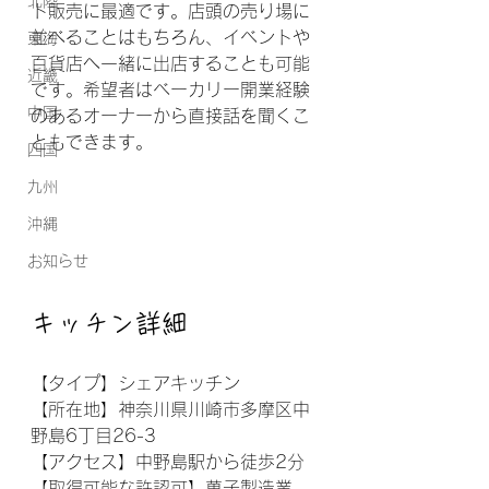
北陸
ト販売に最適です。店頭の売り場に
並べることはもちろん、イベントや
東海
百貨店へ一緒に出店することも可能
近畿
です。希望者はベーカリー開業経験
中国
のあるオーナーから直接話を聞くこ
ともできます。
四国
九州
沖縄
お知らせ
キッチン詳細
【タイプ】シェアキッチン
【所在地】神奈川県川崎市多摩区中
野島6丁目26-3
【アクセス】中野島駅から徒歩2分
【取得可能な許認可】菓子製造業