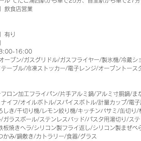
ール てだこ浦西駅から車で25分、
首里駅から
車で27分
】飲食店営業
】有り
】
00-16:00
オーブン/ガスグリドル/ガスフライヤー/製氷機/冷蔵シ
ドテーブル/冷凍ストッカー/電子レンジ/オーブントース
フロン加工フライパン/片手アルミ鍋/アルミ寸胴鍋/まな
ナイフ/オイルボトル/スパイスボトル/計量カップ/電子
ろしき/千切り機/レモン絞り機/キッチンバサミ/缶切り/
/ガラスボール/ステンレスバッド/パスタ用湯切り/ステ
鉄板焼きヘラ/シリコン製フライ返し/シリコン製まぜべら
つかみ/鍋敷き/カトラリー/食器/グラス