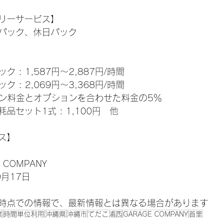
リーサービス】
パック、休日パック
 : 1,587円〜2,887円/時間
 : 2,069円〜3,368円/時間
プラン料金とオプションを合わせた料金の5％
品セット1式 : 1,100円　他
ス】 
 COMPANY
9月17日
時点での情報で、最新情報とは異なる場合があります
業
時間単位利用
沖縄県
沖縄市
てだこ浦西
GARAGE COMPANY
首里