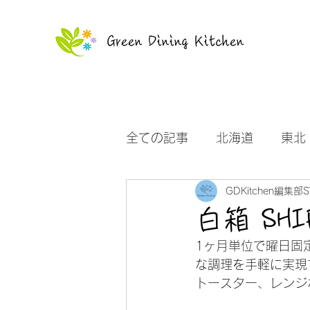
Green Dining Kitchen
全ての記事
北海道
東北
GDKitchen編集部S
沖縄
お知らせ
白箱 SHI
1ヶ月単位で曜日固
な調理を手軽に実現
トースター、レンジ