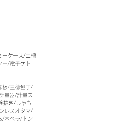
ョーケース/二槽
ター/電子ケト
板/三徳包丁/
計量器/計量ス
栓抜き/しゃも
ンレスオタマ/
/木ベラ/トン