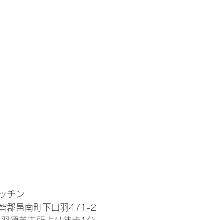
細
ッチン
智郡邑南町下口羽471-2