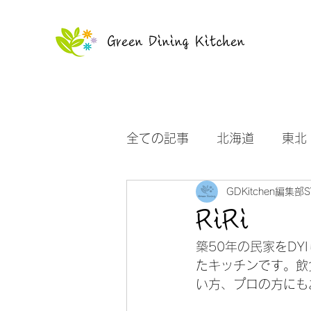
Green Dining Kitchen
全ての記事
北海道
東北
GDKitchen編集部S
沖縄
お知らせ
RiRi
築50年の民家をDY
たキッチンです。飲
い方、プロの方にも