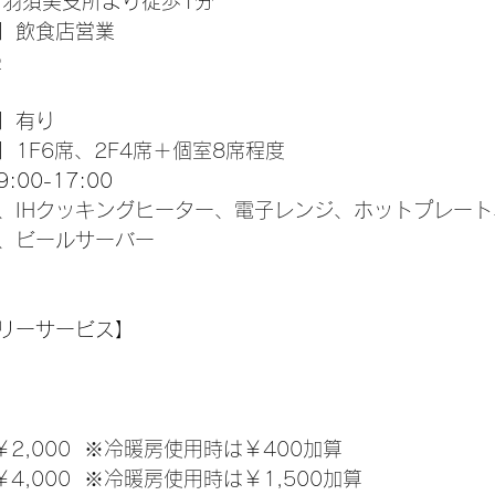
 羽須美支所より徒歩1分
】飲食店営業
畳
】有り
】
1F6席、2F4席＋個室8席程度
00-17:00
、IHクッキングヒーター、電子レンジ、ホットプレー
、ビールサーバー
リーサービス】
￥2,000  ※冷暖房使用時は￥400加算
￥4,000  ※冷暖房使用時は￥1,500加算