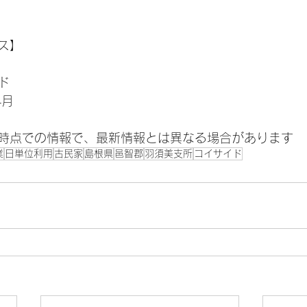
ス】
ド
4月
時点での情報で、最新情報とは異なる場合があります
業
日単位利用
古民家
島根県
邑智郡
羽須美支所
コイサイド