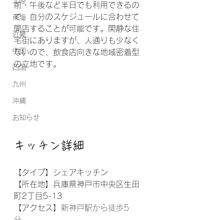
北陸
前・午後など半日でも利用できるの
で、自分のスケジュールに合わせて
東海
開店することが可能です。閑静な住
近畿
宅街にありますが、人通りも少なく
中国
ないので、飲食店向きな地域密着型
の立地です。
四国
九州
沖縄
お知らせ
キッチン詳細
【タイプ】シェアキッチン
【所在地】兵庫県神戸市中央区生田
町2丁目5-13
【アクセス】
新神戸駅から徒歩5
分、