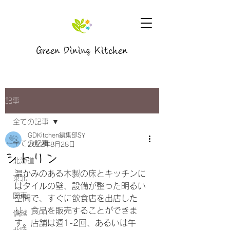
Green Dining Kitchen
記事
全ての記事
GDKitchen編集部SY
全ての記事
2022年8月28日
シトリン
北海道
温かみのある木製の床とキッチンに
東北
はタイルの壁、設備が整った明るい
関東
空間で、すぐに飲食店を出店した
り、食品を販売することができま
信越
す。店舗は週1-2回、あるいは午