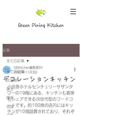
Green Dining Kitchen
記事
全ての記事
GDKitchen編集部SY
全ての記事
2022年11月3日
デコレーションキッチン
北海道
小田急ホテルセンチュリーサザンタ
東北
ワーの19階にある、キッチンも客席
関東
もシェアできる次世代型のフードコ
ートです。約100席の店内にはキッ
信越
チンが10個設置されており、それぞ