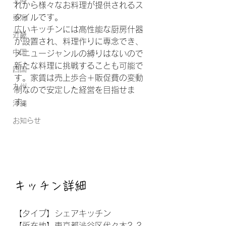
北陸
れから様々なお料理が提供されるス
タイルです。
東海
広いキッチンには高性能な厨房什器
近畿
が設置され、料理作りに専念でき、
中国
メニュージャンルの縛りはないので
新たな料理に挑戦することも可能で
四国
す。家賃は売上歩合＋販促費の変動
九州
制なので安定した経営を目指せま
す。
沖縄
お知らせ
キッチン詳細
【
タイプ】シェアキッチン
【所在地】東京都渋谷区代々木2-2-