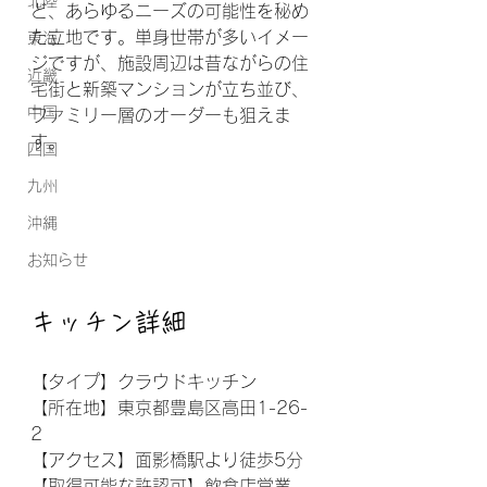
北陸
ど、あらゆるニーズの可能性を秘め
た立地です。単身世帯が多いイメー
東海
ジですが、施設周辺は昔ながらの住
近畿
宅街と新築マンションが立ち並び、
中国
ファミリー層のオーダーも狙えま
す。
四国
九州
沖縄
お知らせ
キッチン詳細
【タイプ】クラウドキッチン
【所在地】東京都豊島区高田1-26-
2
【アクセス】面影橋駅より徒歩5分
【取得可能な許認可】飲食店営業