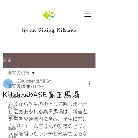
Green Dining Kitchen
記事
全ての記事
GDKitchen編集部SY
全ての記事
2022年7月22日
KitchenBASE高田馬場
北海道
古くから学生の街として親しまれ常
東北
に活気あふれる高田馬場は、新宿と
関東
池袋を配達圏内に含み、学生に向け
たボリュームごはんや新宿のビジネ
信越
ス街を狙ったランチを充実させるな