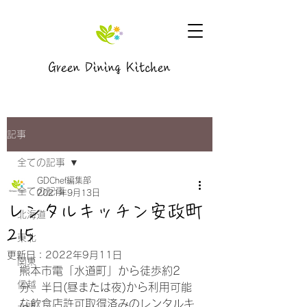
Green Dining Kitchen
記事
全ての記事
GDChef編集部
全ての記事
2021年9月13日
レンタルキッチン安政町
北海道
215
東北
更新日：
2022年9月11日
関東
熊本市電「水道町」から徒歩約2
信越
分、半日(昼または夜)から利用可能
な飲食店許可取得済みのレンタルキ