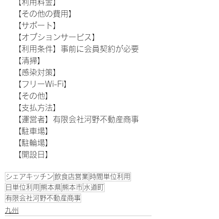
【利用料金】
【その他の費用】
【サポート】
【オプションサービス】
【利用条件】事前に会員契約が必要
【清掃】
【感染対策】
【フリーWi-Fi】
【その他】
【支払方法】
【運営者】有限会社河野不動産商事
【駐車場】
【駐輪場】
【開設日】
シェアキッチン
飲食店営業
時間単位利用
日単位利用
熊本県
熊本市
水道町
有限会社河野不動産商事
九州