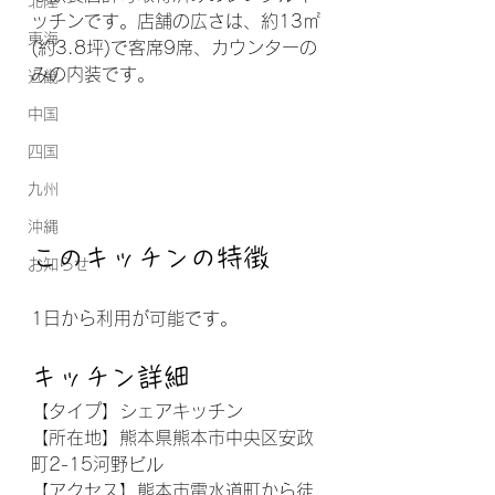
北陸
ッチンです。店舗の広さは、約13㎡
東海
(約3.8坪)で客席9席、カウンターの
みの内装です。
近畿
中国
四国
九州
沖縄
このキッチンの特徴
お知らせ
1日から利用が可能です。
キッチン詳細
【タイプ】シェアキッチン
【所在地】熊本県熊本市中央区安政
町2-15河野ビル
【アクセス】熊本市電水道町から徒