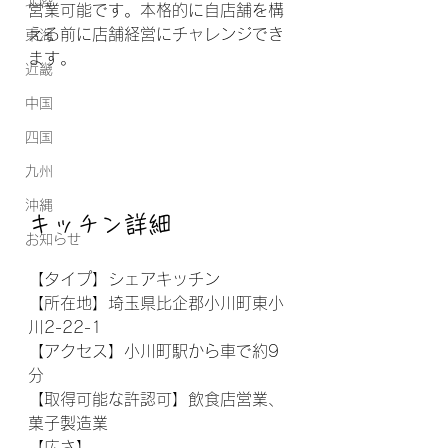
北陸
営業可能です。本格的に自店舗を構
える前に店舗経営にチャレンジでき
東海
ます。 
近畿
中国
四国
九州
沖縄
キッチン詳細
お知らせ
【タイプ】シェアキッチン
【所在地】埼玉県比企郡小川町東小
川2-22-1
【アクセス】小川町駅から車で約9
分
【取得可能な許認可】飲食店営業、
菓子製造業
【広さ】