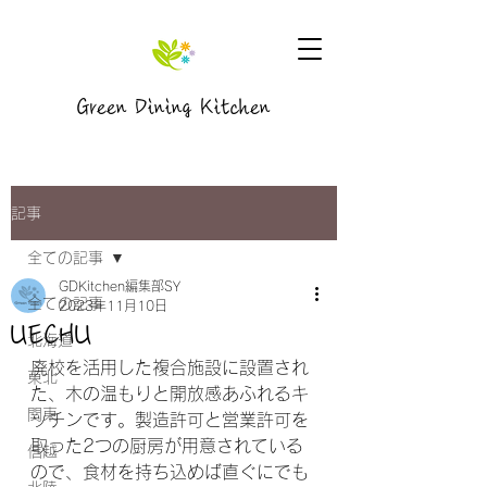
Green Dining Kitchen
記事
全ての記事
GDKitchen編集部SY
全ての記事
2023年11月10日
UECHU
北海道
廃校を活用した複合施設に設置され
東北
た、木の温もりと開放感あふれるキ
関東
ッチンです。製造許可と営業許可を
取った2つの厨房が用意されている
信越
ので、食材を持ち込めば直ぐにでも