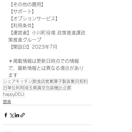
【その他の費用】
【サポート】 
【オプションサービス】 
【利用条件】 
【運営者】小川町役場 政策推進課政
策推進グループ
【開設日】2023年7月
＊掲載情報は更新日時点での情報
で、最新情報とは異なる場合があり
ます
シェアキッチン
飲食店営業
菓子製造業
月契約
日単位利用
埼玉県
真空包装機
比企郡
happyDELI
関東