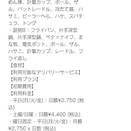
めん棒、計量カップ、ボール、ザ
ル、バットレードル、泡だて器、ハ
サミ、ピーラーへら、ハケ、スパチ
ュラ、トング
・厨房B : フライパン、片手深型
鍋、片手深型鍋、ペティナイフ、ま
な板、電気ポット、ボール、ザル、
ハサミ、計量カップ、レードル、フ
ライ返し
【食材】
【利用可能なデリバリーサービス】
【利用プラン】
【初期費用】
【利用料金】
・平日(月/火/金) : 日額¥2,750 (税
込)
・土曜/日曜 : 日額¥4,400 (税込)
・曜日固定 - 平日(月/火/金) : 月額
¥2,750 x 日数 (税込)