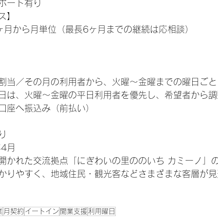
ポート有り
ス】
ヶ月から月単位（最長6ヶ月までの継続は応相談）
割当／その月の利用者から、火曜～金曜までの曜日ごと
日は、火曜〜金曜の平日利用者を優先し、希望者から調
口座へ振込み（前払い）
り
4月
開かれた交流拠点「にぎわいの里ののいち カミーノ」
かりやすく、地域住民・観光客などさまざまな客層が見
業
月契約
イートイン
開業支援
利用曜日