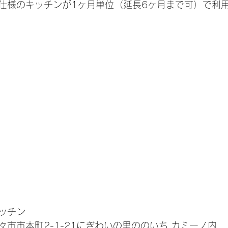
仕様のキッチンが1ヶ月単位（延長6ヶ月まで可）で利
細
ッチン
市市本町2-1-21にぎわいの里ののいち カミーノ内