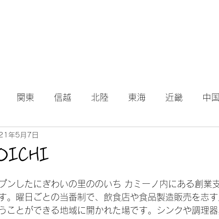
関東
信越
北陸
東海
近畿
中
21年5月7日
OICHI
日
ープンしたにぎわいの里ののいち カミーノ内にある創業
す。曜日ごとの当番制で、飲食店や食品製造販売を志す
うことができる地域に開かれた場です。シンクや調理器