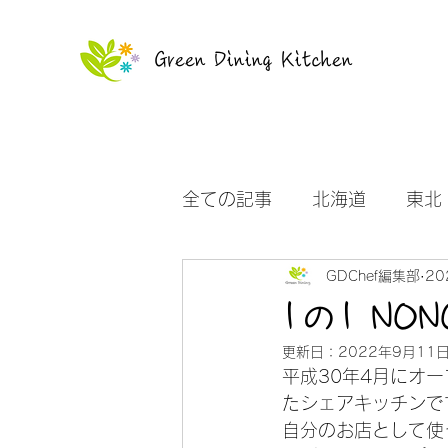
Green Dining Kitchen
全ての記事
北海道
東北
GDChef編集部
20
沖縄
お知らせ
1の1 NON
更新日：
2022年9月11
平成30年4月にオ
たシェアキッチンで
自分のお店として使