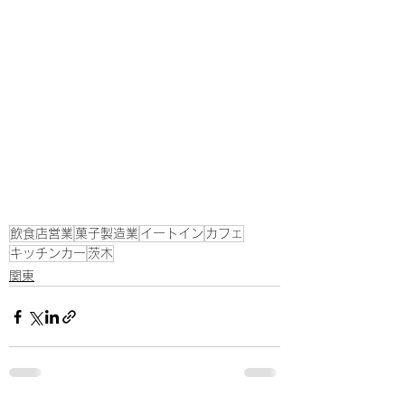
飲食店営業
菓子製造業
イートイン
カフェ
キッチンカー
茨木
関東