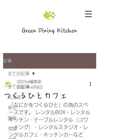
Green Dining Kitchen
記事
全ての記事
GDChef編集部
全ての記事
2021年4月6日
つくるひとカフェ
北海道
「なにかをつくるひと」の為のスペ
東北
ースです。 レンタルBOX・レンタル
関東
キッチン・テーブルレンタル（コワ
ーキング）・レンタルスタジオ・レ
信越
ンタルカフェ・キッチンカーなど