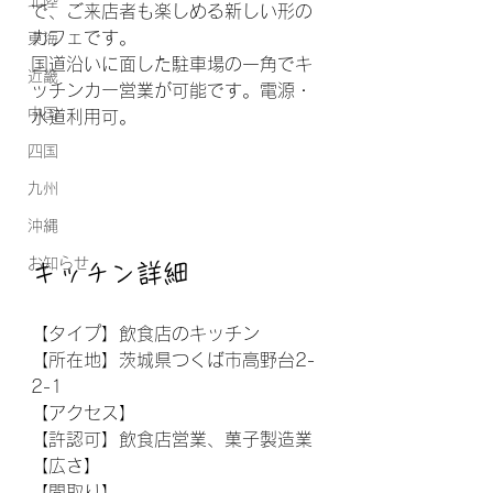
北陸
で、ご来店者も楽しめる新しい形の
カフェです。
東海
国道沿いに面した駐車場の一角でキ
近畿
ッチンカー営業が可能です。電源・
中国
水道利用可。
四国
九州
沖縄
お知らせ
キッチン詳細
【タイプ】飲食店のキッチン
【所在地】茨城県つくば市高野台2-
2-1
【アクセス】
【許認可】飲食店営業、菓子製造業
【広さ】
【間取り】